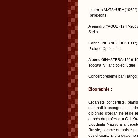
Liudmila MATSYURA (1962*)
Réflexions
Alejandro YAGÜE (1947-201
Stella
Gabriel PIERNÉ (1863-1937)
Prélude Op. 29 n° 1
Alberto GINASTERA (1916-1
Toccata, Villancico et Fugue
Concert présenté par Franç
Biographie :
Organiste concertiste, piani
nationalité espagnole, Liud
diplômes d'organiste et de p
auprès du professeur G. I. Ko
Lioudmila Matsyura a débuté 
Russie, comme organiste prin
des chœurs. Elle a également