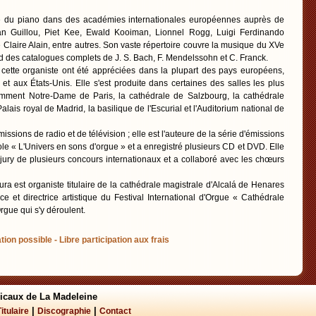
se du piano dans des académies internationales européennes auprès de
an Guillou, Piet Kee, Ewald Kooiman, Lionnel Rogg, Luigi Ferdinando
e Claire Alain, entre autres. Son vaste répertoire couvre la musique du XVe
d des catalogues complets de J. S. Bach, F. Mendelssohn et C. Franck.
e cette organiste ont été appréciées dans la plupart des pays européens,
 et aux États-Unis. Elle s'est produite dans certaines des salles les plus
amment Notre-Dame de Paris, la cathédrale de Salzbourg, la cathédrale
lais royal de Madrid, la basilique de l'Escurial et l'Auditorium national de
missions de radio et de télévision ; elle est l'auteure de la série d'émissions
le « L'Univers en sons d'orgue » et a enregistré plusieurs CD et DVD. Elle
ury de plusieurs concours internationaux et a collaboré avec les chœurs
a est organiste titulaire de la cathédrale magistrale d'Alcalá de Henares
ice et directrice artistique du Festival International d'Orgue « Cathédrale
rgue qui s'y déroulent.
tion possible - Libre participation aux frais
icaux de La Madeleine
|
|
Titulaire
Discographie
Contact