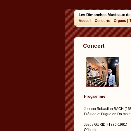
Les Dimanches Musicaux de
|
|
|
Accueil
Concerts
Orgues
Concert
Programme :
Johann Sebastian BACH (16
Prélude et Fugue en Do maj
Jesús GURIDI (1886-1961)
Offertoire