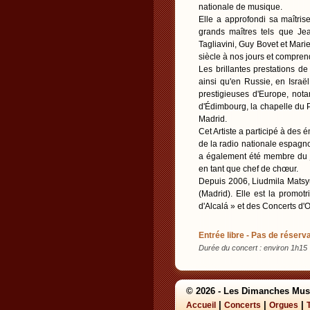
nationale de musique.
Elle a approfondi sa maîtri
grands maîtres tels que Je
Tagliavini, Guy Bovet et Mari
siècle à nos jours et compren
Les brillantes prestations d
ainsi qu'en Russie, en Israël
prestigieuses d'Europe, not
d'Édimbourg, la chapelle du Pa
Madrid.
Cet Artiste a participé à des é
de la radio nationale espagno
a également été membre du j
en tant que chef de chœur.
Depuis 2006, Liudmila Matsyur
(Madrid). Elle est la promotr
d'Alcalá » et des Concerts d'O
Entrée libre - Pas de réserva
Durée du concert : environ 1h15
© 2026 - Les Dimanches Mus
|
|
|
Accueil
Concerts
Orgues