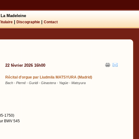
 La Madeleine
|
|
Titulaire
Discographie
Contact
22 février 2026 16h00
Récital d'orgue par Liudmila MATSYURA (Madrid)
Bach - Pierné - Guridi - Ginastera - Yagüe - Matsyura
85-1750)
eur BWV 545