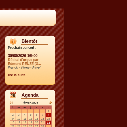
Bientôt
Prochain concert :
30/08/2026 16h00
Récital d'orgue par
Edmond REUZÉ (G...
Franck - Vierne - Ravel
lire la suite...
Agenda
février 2026
l
m
m
j
v
s
d
1
2
3
4
5
6
7
8
9
10
11
12
13
14
15
16
17
18
19
20
21
22
23
24
25
26
27
28