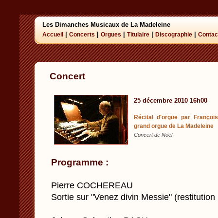
Les Dimanches Musicaux de La Madeleine
|
|
|
|
|
Accueil
Concerts
Orgues
Titulaire
Discographie
Contac
Concert
25 décembre 2010 16h00
Récital d'orgue par François
grand orgue de La Madeleine
Concert de Noël
Programme :
Pierre COCHEREAU
Sortie sur "Venez divin Messie" (restitutio