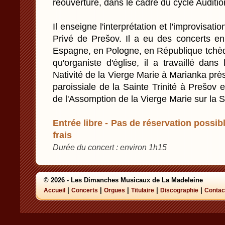
réouverture, dans le cadre du cycle Auditio
Il enseigne l'interprétation et l'improvisati
Privé de Prešov. Il a eu des concerts e
Espagne, en Pologne, en République tchèq
qu'organiste d'église, il a travaillé dan
Nativité de la Vierge Marie à Marianka près
paroissiale de la Sainte Trinité à Prešov 
de l'Assomption de la Vierge Marie sur la
Entrée libre - Pas de réservation possibl
frais
Durée du concert : environ 1h15
© 2026 - Les Dimanches Musicaux de La Madeleine
|
|
|
|
|
Accueil
Concerts
Orgues
Titulaire
Discographie
Contac