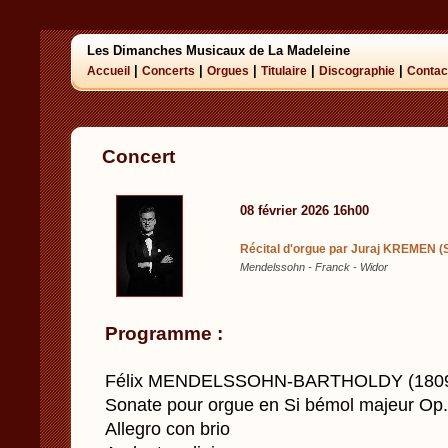
Les Dimanches Musicaux de La Madeleine
|
|
|
|
|
Accueil
Concerts
Orgues
Titulaire
Discographie
Contac
Concert
08 février 2026 16h00
Récital d'orgue par Juraj KREMEN (
Mendelssohn - Franck - Widor
Programme :
Félix MENDELSSOHN-BARTHOLDY (1809 
Sonate pour orgue en Si bémol majeur Op.
Allegro con brio