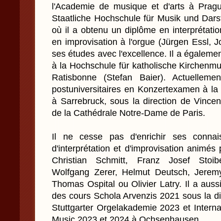
l'Academie de musique et d'arts à Prag
Staatliche Hochschule für Musik und Darst
où il a obtenu un diplôme en interprétatio
en improvisation à l'orgue (Jürgen Essl, 
ses études avec l'excellence. Il a égalem
à la Hochschule für katholische Kirchenm
Ratisbonne (Stefan Baier). Actuellemen
postuniversitaires en Konzertexamen à la
à Sarrebruck, sous la direction de Vincent
de la Cathédrale Notre-Dame de Paris.
Il ne cesse pas d'enrichir ses conna
d'interprétation et d'improvisation animés
Christian Schmitt, Franz Josef Stoib
Wolfgang Zerer, Helmut Deutsch, Jeremy
Thomas Ospital ou Olivier Latry. Il a auss
des cours Schola Arvenzis 2021 sous la d
Stuttgarter Orgelakademie 2023 et Inter
Music 2023 et 2024 à Ochsenhausen.