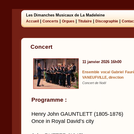
Les Dimanches Musicaux de La Madeleine
|
|
|
|
|
Accueil
Concerts
Orgues
Titulaire
Discographie
Contac
Concert
11 janvier 2026 16h00
Ensemble vocal Gabriel Faur
VANEUFVILLE, direction
Concert de Noël
Programme :
Henry John GAUNTLETT (1805-1876)
Once in Royal David’s city