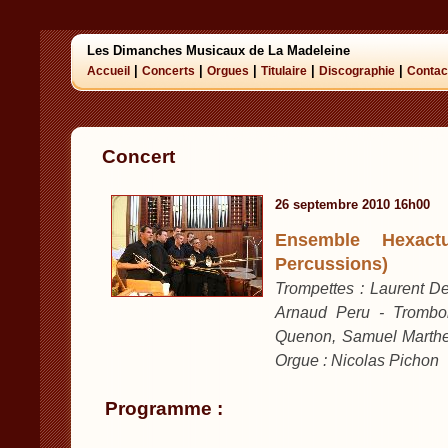
Les Dimanches Musicaux de La Madeleine
|
|
|
|
|
Accueil
Concerts
Orgues
Titulaire
Discographie
Contac
Concert
26 septembre 2010 16h00
Ensemble Hexact
Percussions)
Trompettes : Laurent 
Arnaud Peru - Trombo
Quenon, Samuel Marthe 
Orgue : Nicolas Pichon
Programme :