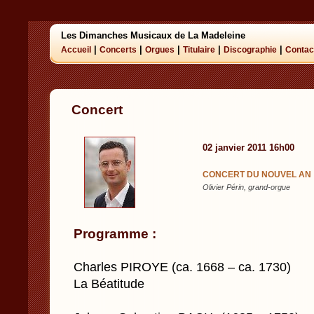
Les Dimanches Musicaux de La Madeleine
|
|
|
|
|
Accueil
Concerts
Orgues
Titulaire
Discographie
Contac
Concert
02 janvier 2011 16h00
CONCERT DU NOUVEL AN
Olivier Périn, grand-orgue
Programme :
Charles PIROYE (ca. 1668 – ca. 1730)
La Béatitude