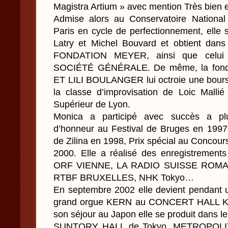
Magistra Artium » avec mention Très bien e
Admise alors au Conservatoire Nationa
Paris en cycle de perfectionnement, elle s
Latry et Michel Bouvard et obtient dans
FONDATION MEYER, ainsi que celu
SOCIÉTÉ GÉNÉRALE. De même, la fondat
ET LILI BOULANGER lui octroie une bour
la classe d’improvisation de Loic Mallié
Supérieur de Lyon.
Monica a participé avec succès a pl
d’honneur au Festival de Bruges en 1997,
de Zilina en 1998, Prix spécial au Concou
2000. Elle a réalisé des enregistrements
ORF VIENNE, LA RADIO SUISSE ROM
RTBF BRUXELLES, NHK Tokyo…
En septembre 2002 elle devient pendant u
grand orgue KERN au CONCERT HALL KI
son séjour au Japon elle se produit dans 
SUNTORY HALL de Tokyo, METROPOLI