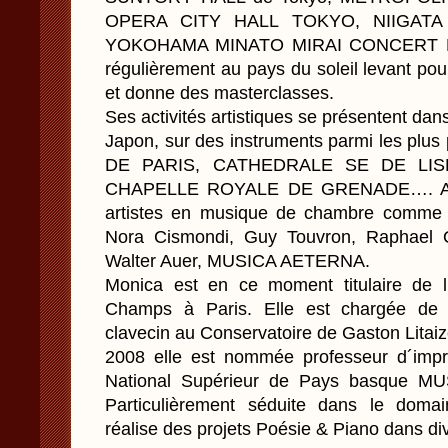
OPERA CITY HALL TOKYO, NIIGAT
YOKOHAMA MINATO MIRAI CONCERT HAL
régulièrement au pays du soleil levant pour
et donne des masterclasses.
Ses activités artistiques se présentent dan
Japon, sur des instruments parmi les plu
DE PARIS, CATHEDRALE SE DE LIS
CHAPELLE ROYALE DE GRENADE…. Ainsi 
artistes en musique de chambre comme J
Nora Cismondi, Guy Touvron, Raphael O
Walter Auer, MUSICA AETERNA.
Monica est en ce moment titulaire de l
Champs à Paris. Elle est chargée de l
clavecin au Conservatoire de Gaston Litai
2008 elle est nommée professeur d´impr
National Supérieur de Pays basque M
Particulièrement séduite dans le domain
réalise des projets Poésie & Piano dans dive