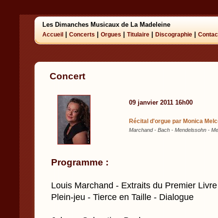
Les Dimanches Musicaux de La Madeleine
|
|
|
|
|
Accueil
Concerts
Orgues
Titulaire
Discographie
Contac
Concert
09 janvier 2011 16h00
Récital d'orgue par Monica Mel
Marchand - Bach - Mendelssohn - M
Programme :
Louis Marchand - Extraits du Premier Livr
Plein-jeu - Tierce en Taille - Dialogue