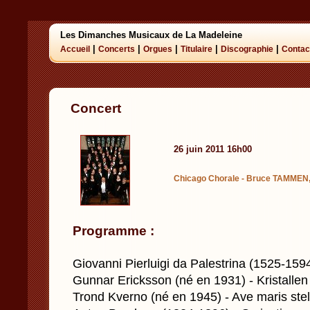
Les Dimanches Musicaux de La Madeleine
|
|
|
|
|
Accueil
Concerts
Orgues
Titulaire
Discographie
Contac
Concert
26 juin 2011 16h00
Chicago Chorale - Bruce TAMMEN, 
Programme :
Giovanni Pierluigi da Palestrina (1525-1594
Gunnar Ericksson (né en 1931) - Kristallen
Trond Kverno (né en 1945) - Ave maris stel