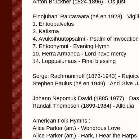
Anton Bruckner (1824-1896) - Os justi
Einojuhani Rautavaara (né en 1928) - Vigil
1. Ehtoopalvelus
3. Katisma
4. Avuksihuutopsalmi - Psalm of Invocation
7. Ehtoohymni - Evening Hymn
10. Herra Armahda - Lord have mercy
14. Loppusiunaus - Final blessing
Sergei Rachmaninoff (1873-1943) - Rejoice
Stephen Paulus (né en 1949) - And Give 
Johann Nepomuk David (1885-1977) - Das
Randall Thompson (1899-1984) - Alleluia
American Folk Hymns :
Alice Parker (arr.) - Wondrous Love
Alice Parker (arr.) - Hark, I Hear the Harps