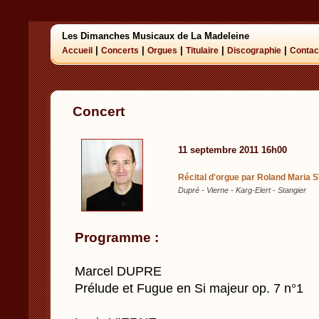
Les Dimanches Musicaux de La Madeleine
|
|
|
|
|
Accueil
Concerts
Orgues
Titulaire
Discographie
Contac
Concert
11 septembre 2011 16h00
Récital d'orgue par Roland Maria
Dupré - Vierne - Karg-Elert - Stangier
Programme :
Marcel DUPRE
Prélude et Fugue en Si majeur op. 7 n°1