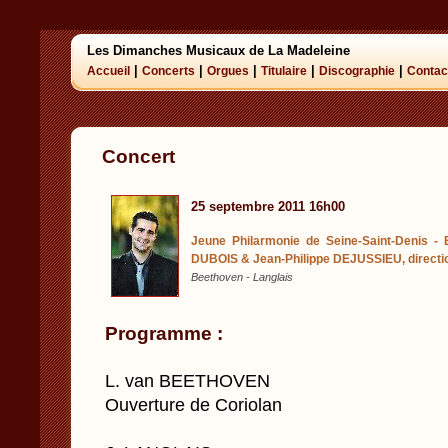
Les Dimanches Musicaux de La Madeleine
|
|
|
|
|
Accueil
Concerts
Orgues
Titulaire
Discographie
Contac
Concert
25 septembre 2011 16h00
Jeune Philarmonie de Seine-Saint-Denis -
DUBOIS & Jean-Philippe DEJUSSIEU, directi
Beethoven - Langlais
Programme :
L. van BEETHOVEN
Ouverture de Coriolan