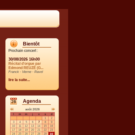
Bientôt
Prochain concert :
30/08/2026 16h00
Récital d'orgue par
Edmond REUZÉ (G...
Franck - Vierne - Ravel
lire la suite...
Agenda
août 2026
l
m
m
j
v
s
d
1
2
3
4
5
6
7
8
9
10
11
12
13
14
15
16
17
18
19
20
21
22
23
24
25
26
27
28
29
30