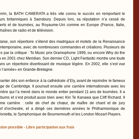
rrin, la BATH CAMERATA a très vite connu le succès en remportant le
rs britanniques à Sainsbury. Depuis lors, sa réputation n’a cessé de
certs et de tournées, au Royaume-Uni comme en Europe (France, Italie,
chaînes de radio et de télévision.
laise, son répertoire s’étend des madrigaux et motets de la Renaissance
contemporaine, avec de nombreuses commandes et créations. Plusieurs de
s par la critique : To Music prix Gramophone 1999, ou encore Why do the
u en 2001 chez Meridian. Son dernier CD, Light Fantastic montre une toute
ans un répertoire divertissant de musique légère. En 2002, elle s’est vue
e l’année» en Grande-Bretagne.
anter dès son enfance à la cathédrale d’Ely, avant de rejoindre le fameux
ge de Cambridge. Il poursuit ensuite une carrière internationale avec les
rière qui l’a mené dans le monde entier pendant 11 ans de tournées. Il a
lbums et s’est produit aussi bien avec Kiri Te Kanawa que Cliff Richard. Il
me carrière : celle de chef de chœur, de maître de chant et de jury
chef d'orchestre, et a dirigé ces dernières années le Philharmonique de
onietta, le Symphonique de Bournemouth et les London Mozart Players.
tion possible - Libre participation aux frais