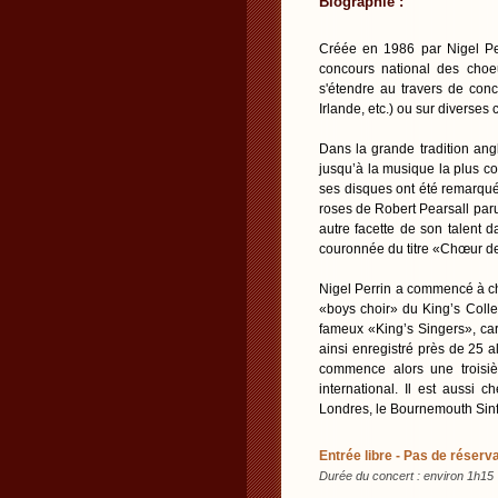
Biographie :
Créée en 1986 par Nigel Pe
concours national des choeu
s'étendre au travers de con
Irlande, etc.) ou sur diverses 
Dans la grande tradition ang
jusqu’à la musique la plus 
ses disques ont été remarqué
roses de Robert Pearsall par
autre facette de son talent d
couronnée du titre «Chœur d
Nigel Perrin a commencé à ch
«boys choir» du King’s Colle
fameux «King’s Singers», car
ainsi enregistré près de 25 a
commence alors une troisiè
international. Il est aussi 
Londres, le Bournemouth Sinf
Entrée libre - Pas de réserva
Durée du concert : environ 1h15