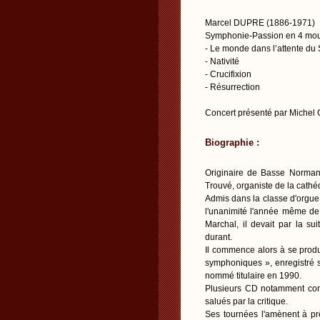
Marcel DUPRE (1886-1971)
Symphonie-Passion en 4 mo
- Le monde dans l’attente du
- Nativité
- Crucifixion
- Résurrection
Concert présenté par Mich
Biographie :
Originaire de Basse Norman
Trouvé, organiste de la cathé
Admis dans la classe d'orgue 
l'unanimité l'année même de
Marchal, il devait par la su
durant.
Il commence alors à se produ
symphoniques », enregistré su
nommé titulaire en 1990.
Plusieurs CD notamment con
salués par la critique.
Ses tournées l'amènent à p