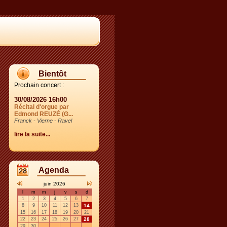
Bientôt
Prochain concert :
30/08/2026 16h00
Récital d'orgue par
Edmond REUZÉ (G...
Franck - Vierne - Ravel
lire la suite...
Agenda
juin 2026
l
m
m
j
v
s
d
1
2
3
4
5
6
7
8
9
10
11
12
13
14
15
16
17
18
19
20
21
22
23
24
25
26
27
28
29
30