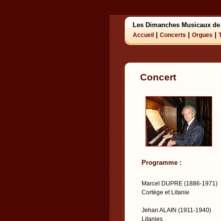
Les Dimanches Musicaux de
|
|
|
Accueil
Concerts
Orgues
Concert
Programme :
Marcel DUPRE (1886-1971)
Cortège et Litanie
Jehan ALAIN (1911-1940)
Litanies