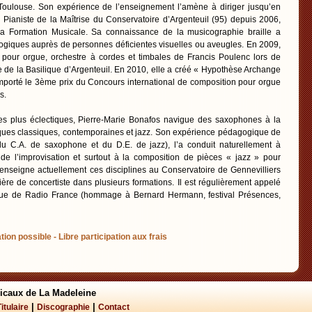
oulouse. Son expérience de l’enseignement l’amène à diriger jusqu’en
Pianiste de la Maîtrise du Conservatoire d’Argenteuil (95) depuis 2006,
la Formation Musicale. Sa connaissance de la musicographie braille a
ogiques auprès de personnes déficientes visuelles ou aveugles. En 2009,
o pour orgue, orchestre à cordes et timbales de Francis Poulenc lors de
e de la Basilique d’Argenteuil. En 2010, elle a créé « Hypothèse Archange
mporté le 3ème prix du Concours international de composition pour orgue
s.
s plus éclectiques, Pierre-Marie Bonafos navigue des saxophones à la
iques classiques, contemporaines et jazz. Son expérience pédagogique de
e du C.A. de saxophone et du D.E. de jazz), l’a conduit naturellement à
nt de l’improvisation et surtout à la composition de pièces « jazz » pour
enseigne actuellement ces disciplines au Conservatoire de Gennevilliers
ère de concertiste dans plusieurs formations. Il est régulièrement appelé
ique de Radio France (hommage à Bernard Hermann, festival Présences,
tion possible - Libre participation aux frais
icaux de La Madeleine
|
|
Titulaire
Discographie
Contact