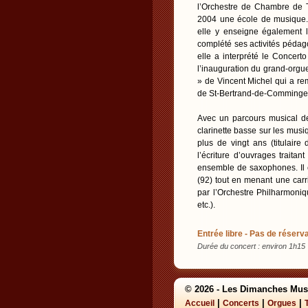
l’Orchestre de Chambre de T
2004 une école de musique. 
elle y enseigne également 
complété ses activités pédag
elle a interprété le Concert
l’inauguration du grand-orgu
» de Vincent Michel qui a re
de St-Bertrand-de-Comminge
Avec un parcours musical de
clarinette basse sur les mus
plus de vingt ans (titulair
l’écriture d’ouvrages traita
ensemble de saxophones. Il 
(92) tout en menant une carri
par l’Orchestre Philharmon
etc.).
Entrée libre - Pas de réserva
Durée du concert : environ 1h15
© 2026 - Les Dimanches Mus
|
|
|
Accueil
Concerts
Orgues