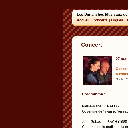
Les Dimanches Musicaux de
|
|
|
Accueil
Concerts
Orgues
Concert
27 mai
Concer
Alexan
Bach - C
Programme :
Pierre-Marie BONAFOS
Ouverture de "Yvan et l'oisea
Jean-Sébastien BACH (1685
Courante de la partita en la