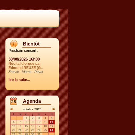
Bientôt
Prochain concert :
30/08/2026 16h00
Récital d'orgue par
Edmond REUZÉ (G...
Franck - Vierne - Ravel
lire la suite...
Agenda
octobre 2025
l
m
m
j
v
s
d
1
2
3
4
5
6
7
8
9
10
11
12
13
14
15
16
17
18
19
20
21
22
23
24
25
26
27
28
29
30
31