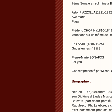
7ème Sonate en sol mineur
Astor PIAZZOLLA (1921-1992
Ave Maria
Fuga
Frédéric CHOPIN (1810-1849
Variations sur un thème de R
Erik SATIE (1886-1925)
Gnossiennes n°1 & 3
Pierre-Marie BONAFOS
For you
Concert présenté par Mich
Biographie :
Née en 1977, Alexandra Bruet
son Diplôme d’Etudes Musica
Bouvard (participant parall
Radulescu, Ph. Lefebvre, etc.
s’est notamment produite d