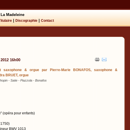
 La Madeleine
|
|
Titulaire
Discographie
Contact
 2012 16h00
t saxophone & orgue par Pierre-Marie BONAFOS, saxophone &
dra BRUET, orgue
hopin - Satie - Piazzola - Bonafos
u" (opéra pour enfants)
-1750)
 mineur BWV 1013