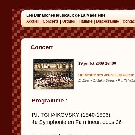
Les Dimanches Musicaux de La Madeleine
|
|
|
|
|
Accueil
Concerts
Orgues
Titulaire
Discographie
Contac
Concert
19 juillet 2009 16h00
Orchestre des Jeunes du Comté 
E. Elgar - C. Saint-Saëns - P. I. Tchaï
Programme :
P.I. TCHAIKOVSKY (1840-1896)
4e Symphonie en Fa mineur, opus 36