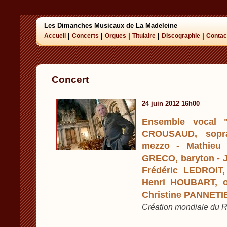
Les Dimanches Musicaux de La Madeleine
|
|
|
|
|
Accueil
Concerts
Orgues
Titulaire
Discographie
Contac
Concert
24 juin 2012 16h00
Ensemble vocal 
CROUSAUD, sopr
mezzo - Mathieu 
GRECO, baryton - J
Frédéric LEDROIT,
Henri HOUBART, o
Christine PANNETIE
Création mondiale du 