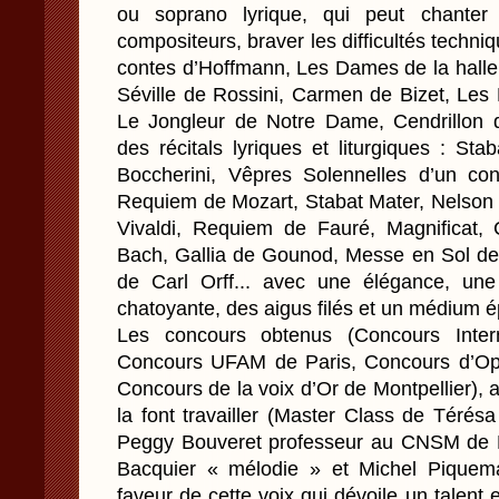
ou soprano lyrique, qui peut chanter
compositeurs, braver les difficultés techni
contes d’Hoffmann, Les Dames de la halle
Séville de Rossini, Carmen de Bizet, Les
Le Jongleur de Notre Dame, Cendrillon 
des récitals lyriques et liturgiques : St
Boccherini, Vêpres Solennelles d’un conf
Requiem de Mozart, Stabat Mater, Nelson
Vivaldi, Requiem de Fauré, Magnificat,
Bach, Gallia de Gounod, Messe en Sol d
de Carl Orff... avec une élégance, une
chatoyante, des aigus filés et un médium é
Les concours obtenus (Concours Intern
Concours UFAM de Paris, Concours d’Opér
Concours de la voix d’Or de Montpellier), a
la font travailler (Master Class de Térés
Peggy Bouveret professeur au CNSM de P
Bacquier « mélodie » et Michel Piquema
faveur de cette voix qui dévoile un talent e