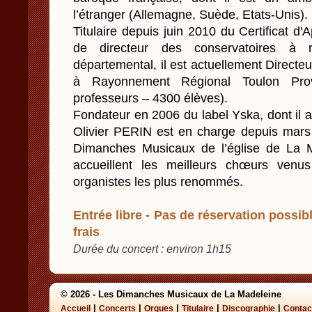
l’étranger (Allemagne, Suède, Etats-Unis).
Titulaire depuis juin 2010 du Certificat d'
de directeur des conservatoires à 
départemental, il est actuellement Directe
à Rayonnement Régional Toulon Prov
professeurs – 4300 élèves).
Fondateur en 2006 du label Yska, dont il as
Olivier PERIN est en charge depuis mars 
Dimanches Musicaux de l’église de La Ma
accueillent les meilleurs chœurs venu
organistes les plus renommés.
Entrée libre - Pas de réservation possibl
frais
Durée du concert : environ 1h15
© 2026 - Les Dimanches Musicaux de La Madeleine
|
|
|
|
|
Accueil
Concerts
Orgues
Titulaire
Discographie
Contac