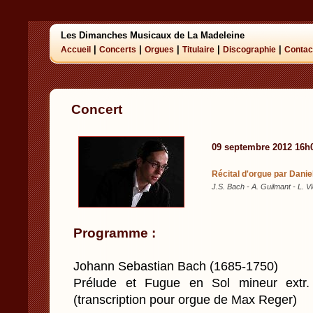
Les Dimanches Musicaux de La Madeleine
|
|
|
|
|
Accueil
Concerts
Orgues
Titulaire
Discographie
Contac
Concert
09 septembre 2012 16h
Récital d'orgue par Dani
J.S. Bach - A. Guilmant - L. V
Programme :
Johann Sebastian Bach (1685-1750)
Prélude et Fugue en Sol mineur extr.
(transcription pour orgue de Max Reger)