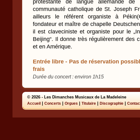
protestante de langue allemande de 
communauté catholique de St. Joseph Fre
ailleurs le référent organiste à Pékin
fondateur et maître de chapelle Deutschen
il est claveciniste et organiste pour le „I
Beijing“. Il donne très régulièrement des
et en Amérique.
Entrée libre - Pas de réservation possibl
frais
Durée du concert : environ 1h15
© 2026 - Les Dimanches Musicaux de La Madeleine
|
|
|
|
|
Accueil
Concerts
Orgues
Titulaire
Discographie
Contac