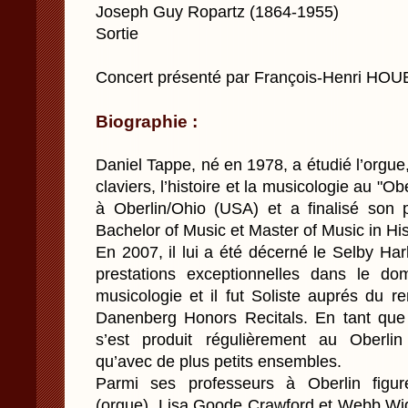
Joseph Guy Ropartz (1864-1955)
Sortie
Concert présenté par François-Henri HO
Biographie :
Daniel Tappe, né en 1978, a étudié l’orgue,
claviers, l’histoire et la musicologie au "O
à Oberlin/Ohio (USA) et a finalisé son
Bachelor of Music et Master of Music in Hi
En 2007, il lui a été décerné le Selby Ha
prestations exceptionnelles dans le do
musicologie et il fut Soliste auprés d
Danenberg Honors Recitals. En tant que c
s’est produit régulièrement au Oberli
qu’avec de plus petits ensembles.
Parmi ses professeurs à Oberlin figur
(orgue), Lisa Goode Crawford et Webb Wigg