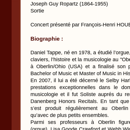
Joseph Guy Ropartz (1864-1955)
Sortie
Concert présenté par François-Henri HO
Biographie :
Daniel Tappe, né en 1978, a étudié l’orgue,
claviers, l’histoire et la musicologie au "O
à Oberlin/Ohio (USA) et a finalisé son
Bachelor of Music et Master of Music in Hi
En 2007, il lui a été décerné le Selby Ha
prestations exceptionnelles dans le do
musicologie et il fut Soliste auprés d
Danenberg Honors Recitals. En tant que c
s’est produit régulièrement au Oberli
qu’avec de plus petits ensembles.
Parmi ses professeurs à Oberlin figur
(orgue), Lisa Goode Crawford et Webb Wigg