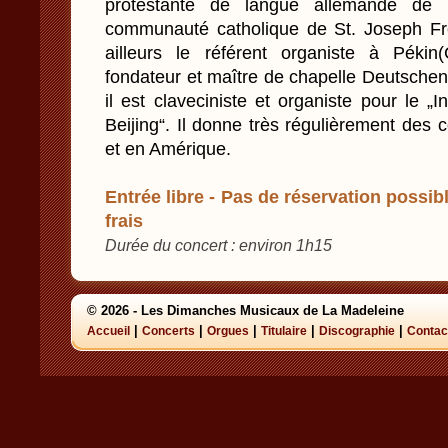
protestante de langue allemande de 
communauté catholique de St. Joseph Fre
ailleurs le référent organiste à Pékin
fondateur et maître de chapelle Deutschen
il est claveciniste et organiste pour le „I
Beijing“. Il donne très régulièrement des
et en Amérique.
Entrée libre - Pas de réservation possibl
frais
Durée du concert : environ 1h15
© 2026 - Les Dimanches Musicaux de La Madeleine
|
|
|
|
|
Accueil
Concerts
Orgues
Titulaire
Discographie
Contac