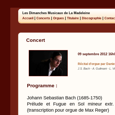
Les Dimanches Musicaux de La Madeleine
|
|
|
|
|
Accueil
Concerts
Orgues
Titulaire
Discographie
Contac
Concert
09 septembre 2012 16h
Récital d'orgue par Dani
J.S. Bach - A. Guilmant - L. V
Programme :
Johann Sebastian Bach (1685-1750)
Prélude et Fugue en Sol mineur extr.
(transcription pour orgue de Max Reger)